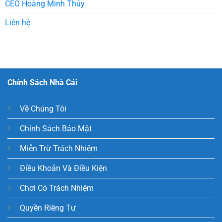
CEO Hoàng Minh Thủy
Liên hệ
Chính Sách Nhà Cái
Về Chúng Tôi
Chính Sách Bảo Mật
Miễn Trừ Trách Nhiệm
Điều Khoản Và Điều Kiện
Chơi Có Trách Nhiệm
Quyền Riêng Tư