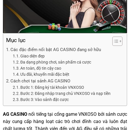
Mục lục
Các đặc điểm nổi bật AG CASINO đang sở hữu
Giao diện đẹp
Đa dạng phòng chơi, sản phẩm cá cược
An toàn, độ tin cậy cao
Ưu đãi, khuyến mãi đặc biệt
Cách chơi tại sảnh AG CASINO
Bước 1: Đăng ký tài khoản VNXOSO
Bước 2: Đăng nhập trang chủ VNXOSO và nạp tiền
Bước 3: Vào sảnh đặt cược
AG CASINO
nổi tiếng tại cổng game VNXOSO bởi sảnh cược
này cung cấp hàng loạt các trò chơi đỉnh cao và luôn đạt
chất lượng tốt. Thành viên đến với AG đều sẽ có những trải