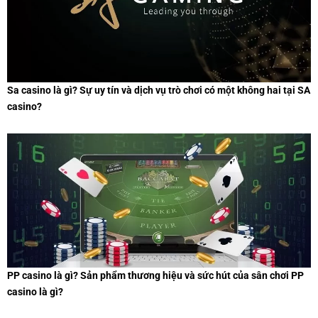
Sa casino là gì? Sự uy tín và dịch vụ trò chơi có một không hai tại SA
casino?
PP casino là gì? Sản phẩm thương hiệu và sức hút của sân chơi PP
casino là gì?