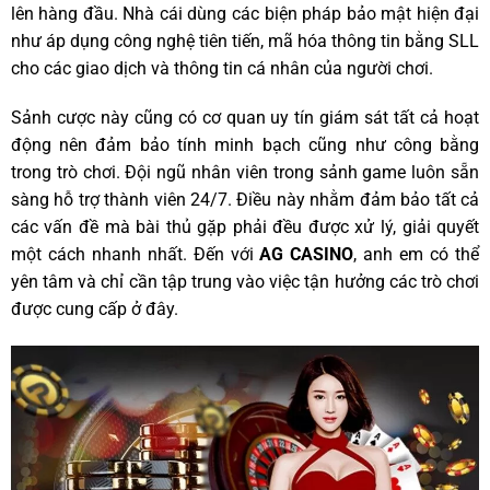
lên hàng đầu. Nhà cái dùng các biện pháp bảo mật hiện đại
như áp dụng công nghệ tiên tiến, mã hóa thông tin bằng SLL
cho các giao dịch và thông tin cá nhân của người chơi.
Sảnh cược này cũng có cơ quan uy tín giám sát tất cả hoạt
động nên đảm bảo tính minh bạch cũng như công bằng
trong trò chơi. Đội ngũ nhân viên trong sảnh game luôn sẵn
sàng hỗ trợ thành viên 24/7. Điều này nhằm đảm bảo tất cả
các vấn đề mà bài thủ gặp phải đều được xử lý, giải quyết
một cách nhanh nhất. Đến với
AG CASINO
, anh em có thể
yên tâm và chỉ cần tập trung vào việc tận hưởng các trò chơi
được cung cấp ở đây.