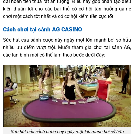
đãi hoàn tiền thua rất ấn tượng. Điều này góp phần tạo điều
kiện thuận lợi cho các bài thủ có cơ hội tận hưởng game
chơi một cách tốt nhất và có cơ hội kiếm tiền cực tốt.
Cách chơi tại sảnh AG CASINO
Sức hút của sảnh cược này ngày một lớn mạnh bởi sở hữu
nhiều ưu điểm vượt trội. Muốn tham gia chơi tại sảnh AG,
các tân binh mới có thể làm theo bước dưới đây:
Sức hút của sảnh cược này ngày một lớn mạnh bởi sở hữu